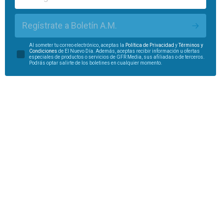
Regístrate a Boletín A.M.
Al someter tu correo electrónico, aceptas la
Política de Privacidad
y
Términos y
Condiciones
de El Nuevo Día. Además, aceptas recibir información u ofertas
especiales de productos o servicios de GFR Media, sus afiliadas o de terceros.
Podrás optar salirte de los boletines en cualquier momento.