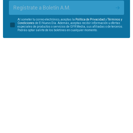
Regístrate a Boletín A.M.
Al someter tu correo electrónico, aceptas la
Política de Privacidad
y
Términos y
Condiciones
de El Nuevo Día. Además, aceptas recibir información u ofertas
especiales de productos o servicios de GFR Media, sus afiliadas o de terceros.
Podrás optar salirte de los boletines en cualquier momento.