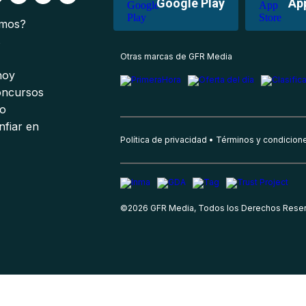
Google Play
Ap
omos?
s
Otras marcas de GFR Media
 hoy
oncursos
io
nfiar en
Política de privacidad
Términos y condicion
©
2026
GFR Media, Todos los Derechos Rese