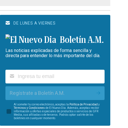
DE LUNES A VIERNES
Boletín A.M.
Las noticias explicadas de forma sencilla y
directa para entender lo más importante del día.
Regístrate a Boletín A.M.
Al someter tu correo electrónico, aceptas la
Política de Privacidad
y
Términos y Condiciones
de El Nuevo Día. Además, aceptas recibir
información u ofertas especiales de productos o servicios de GFR
Media, sus afiliadas o de terceros. Podrás optar salirte de los
boletines en cualquier momento.