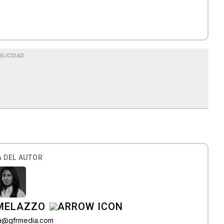
o
BLICIDAD
 DEL AUTOR
 MELAZZO
ia@gfrmedia.com