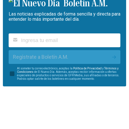
Boletín A.M.
Las noticias explicadas de forma sencilla y directa para
entender lo más importante del día.
Regístrate a Boletín A.M.
Al someter tu correo electrónico, aceptas la
Política de Privacidad
y
Términos y
Condiciones
de El Nuevo Día. Además, aceptas recibir información u ofertas
especiales de productos o servicios de GFR Media, sus afiliadas o de terceros.
Podrás optar salirte de los boletines en cualquier momento.