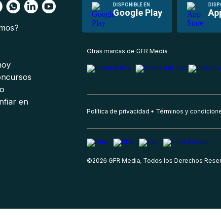
DISPONIBLE EN
DISP
Google Play
Ap
omos?
s
Otras marcas de GFR Media
 hoy
oncursos
io
nfiar en
Política de privacidad
Términos y condicion
©
2026
GFR Media, Todos los Derechos Rese