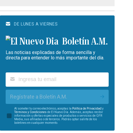
DE LUNES A VIERNES
Boletín A.M.
Las noticias explicadas de forma sencilla y
directa para entender lo más importante del día.
Regístrate a Boletín A.M.
Al someter tu correo electrónico, aceptas la
Política de Privacidad
y
Términos y Condiciones
de El Nuevo Día. Además, aceptas recibir
información u ofertas especiales de productos o servicios de GFR
Media, sus afiliadas o de terceros. Podrás optar salirte de los
boletines en cualquier momento.