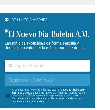
DE LUNES A VIERNES
Boletín A.M.
Las noticias explicadas de forma sencilla y
directa para entender lo más importante del día.
Regístrate a Boletín A.M.
Al someter tu correo electrónico, aceptas la
Política de Privacidad
y
Términos y Condiciones
de El Nuevo Día. Además, aceptas recibir
información u ofertas especiales de productos o servicios de GFR
Media, sus afiliadas o de terceros. Podrás optar salirte de los
boletines en cualquier momento.