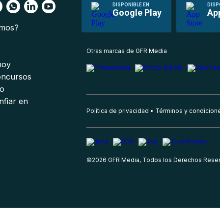
DISPONIBLE EN
DISP
Google Play
Ap
omos?
s
Otras marcas de GFR Media
 hoy
oncursos
io
nfiar en
Política de privacidad
Términos y condicion
©
2026
GFR Media, Todos los Derechos Rese