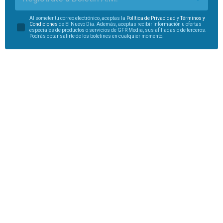
Al someter tu correo electrónico, aceptas la
Política de Privacidad
y
Términos y
Condiciones
de El Nuevo Día. Además, aceptas recibir información u ofertas
especiales de productos o servicios de GFR Media, sus afiliadas o de terceros.
Podrás optar salirte de los boletines en cualquier momento.