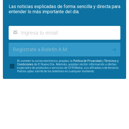
Las noticias explicadas de forma sencilla y directa para
entender lo más importante del día.
Regístrate a Boletín A.M.
Al someter tu correo electrónico, aceptas la
Política de Privacidad
y
Términos y
Condiciones
de El Nuevo Día. Además, aceptas recibir información u ofertas
especiales de productos o servicios de GFR Media, sus afiliadas o de terceros.
Podrás optar salirte de los boletines en cualquier momento.