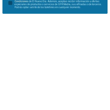
Condiciones
de El Nuevo Día. Además, aceptas recibir información u ofertas
especiales de productos o servicios de GFR Media, sus afiliadas o de terceros.
Podrás optar salirte de los boletines en cualquier momento.