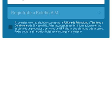
Regístrate a Boletín A.M.
Al someter tu correo electrónico, aceptas la
Política de Privacidad
y
Términos y
Condiciones
de El Nuevo Día. Además, aceptas recibir información u ofertas
especiales de productos o servicios de GFR Media, sus afiliadas o de terceros.
Podrás optar salirte de los boletines en cualquier momento.