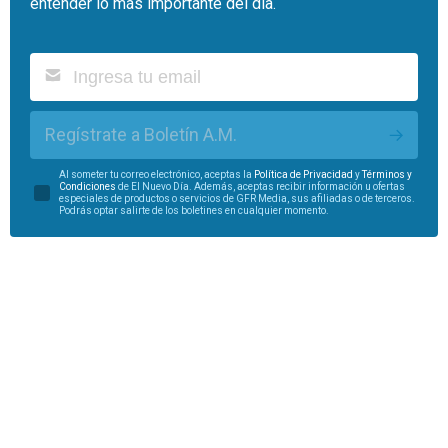
entender lo más importante del día.
Regístrate a Boletín A.M.
Al someter tu correo electrónico, aceptas la
Política de Privacidad
y
Términos y
Condiciones
de El Nuevo Día. Además, aceptas recibir información u ofertas
especiales de productos o servicios de GFR Media, sus afiliadas o de terceros.
Podrás optar salirte de los boletines en cualquier momento.