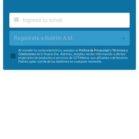
Regístrate a Boletín A.M.
Al someter tu correo electrónico, aceptas la
Política de Privacidad
y
Términos y
Condiciones
de El Nuevo Día. Además, aceptas recibir información u ofertas
especiales de productos o servicios de GFR Media, sus afiliadas o de terceros.
Podrás optar salirte de los boletines en cualquier momento.