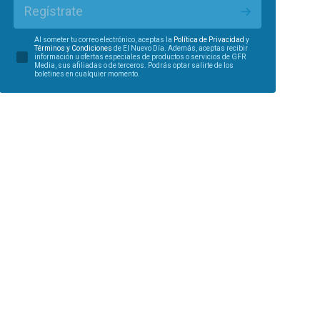
Regístrate
Al someter tu correo electrónico, aceptas la
Política de Privacidad
y
Términos y Condiciones
de El Nuevo Día. Además, aceptas recibir
información u ofertas especiales de productos o servicios de GFR
Media, sus afiliadas o de terceros. Podrás optar salirte de los
boletines en cualquier momento.