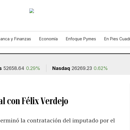
anca y Finanzas
Economía
Enfoque Pymes
En Pies Cuad
s
52658.64
0.29%
Nasdaq
26269.23
0.62%
l con Félix Verdejo
erminó la contratación del imputado por el