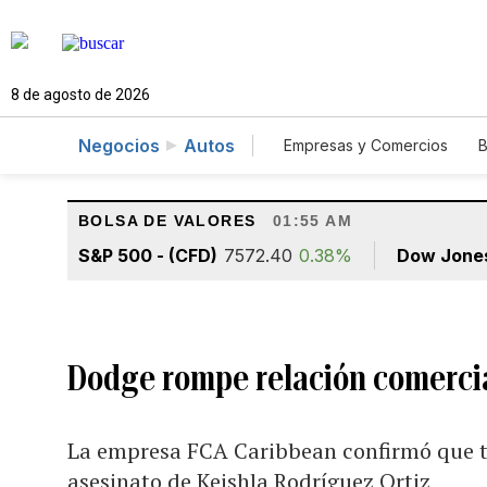
8 de agosto de 2026
Negocios
Autos
Empresas y Comercios
B
Agro
Construcción
BOLSA DE VALORES
01:55 AM
S&P 500 - (CFD)
7572.40
0.38%
Dow Jone
Dodge rompe relación comercia
La empresa FCA Caribbean confirmó que t
asesinato de Keishla Rodríguez Ortiz