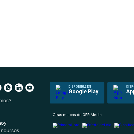
DISPONIBLE EN
DISP
Google Play
Ap
omos?
s
Otras marcas de GFR Media
 hoy
oncursos