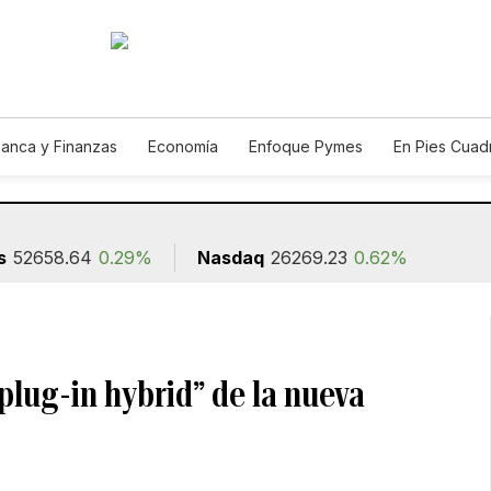
anca y Finanzas
Economía
Enfoque Pymes
En Pies Cuad
s
52658.64
0.29%
Nasdaq
26269.23
0.62%
“plug-in hybrid” de la nueva