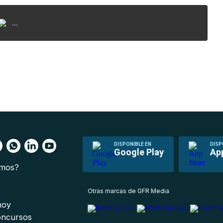
...
DISPONIBLE EN
DISP
Google Play
Ap
omos?
s
Otras marcas de GFR Media
 hoy
oncursos