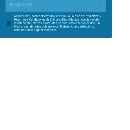
Regístrate
Al someter tu correo electrónico, aceptas la
Política de Privacidad
y
Términos y Condiciones
de El Nuevo Día. Además, aceptas recibir
información u ofertas especiales de productos o servicios de GFR
Media, sus afiliadas o de terceros. Podrás optar salirte de los
boletines en cualquier momento.