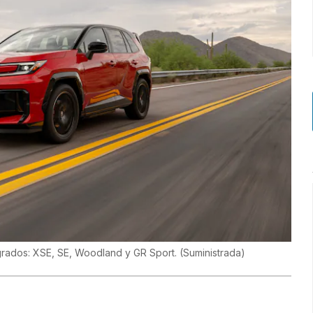
 grados: XSE, SE, Woodland y GR Sport.
(
Suministrada
)