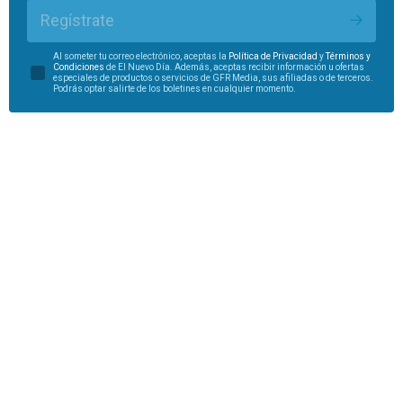
Regístrate
Al someter tu correo electrónico, aceptas la
Política de Privacidad
y
Términos y
Condiciones
de El Nuevo Día. Además, aceptas recibir información u ofertas
especiales de productos o servicios de GFR Media, sus afiliadas o de terceros.
Podrás optar salirte de los boletines en cualquier momento.