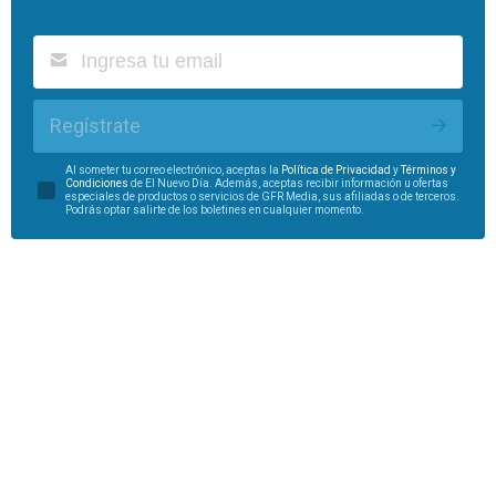
Regístrate
Al someter tu correo electrónico, aceptas la
Política de Privacidad
y
Términos y
Condiciones
de El Nuevo Día. Además, aceptas recibir información u ofertas
especiales de productos o servicios de GFR Media, sus afiliadas o de terceros.
Podrás optar salirte de los boletines en cualquier momento.