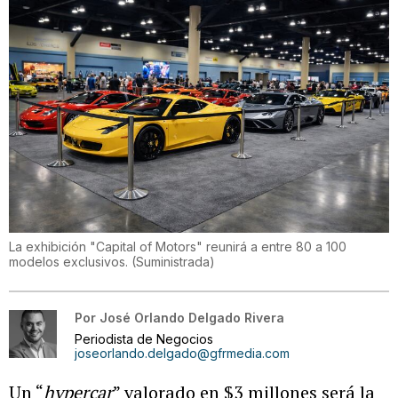
La exhibición "Capital of Motors" reunirá a entre 80 a 100
modelos exclusivos.
(
Suministrada
)
Por
José Orlando Delgado Rivera
Periodista de Negocios
joseorlando.delgado@gfrmedia.com
Un “
hypercar
” valorado en $3 millones será la