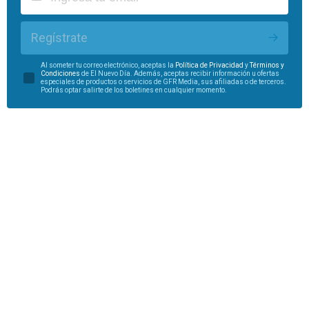
Regístrate
Al someter tu correo electrónico, aceptas la
Política de Privacidad
y
Términos y
Condiciones
de El Nuevo Día. Además, aceptas recibir información u ofertas
especiales de productos o servicios de GFR Media, sus afiliadas o de terceros.
Podrás optar salirte de los boletines en cualquier momento.