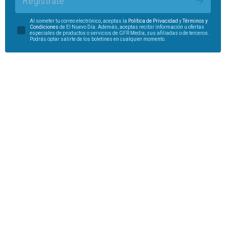
Regístrate
Al someter tu correo electrónico, aceptas la
Política de Privacidad
y
Términos y
Condiciones
de El Nuevo Día. Además, aceptas recibir información u ofertas
especiales de productos o servicios de GFR Media, sus afiliadas o de terceros.
Podrás optar salirte de los boletines en cualquier momento.