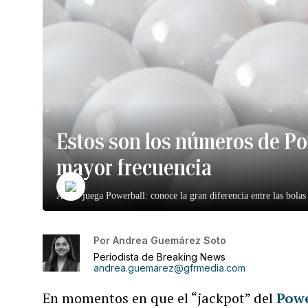
Estos son los números de Po
mayor frecuencia
Así se juega Powerball: conoce la gran diferencia entre las bolas 
Por
Andrea Guemárez Soto
Periodista de Breaking News
andrea.guemarez@gfrmedia.com
En momentos en que el “jackpot” del
Powe