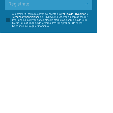
Regístrate
Al someter tu correo electrónico, aceptas la
Política de Privacidad
y
Términos y Condiciones
de El Nuevo Día. Además, aceptas recibir
información u ofertas especiales de productos o servicios de GFR
Media, sus afiliadas o de terceros. Podrás optar salirte de los
boletines en cualquier momento.