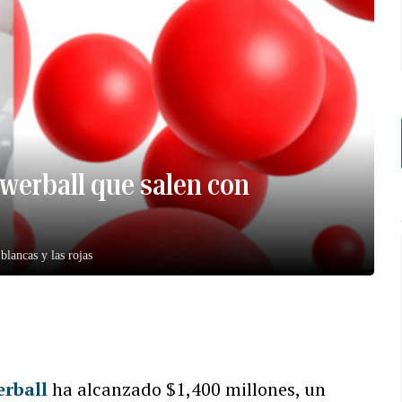
werball que salen con
blancas y las rojas
rball
ha alcanzado $1,400 millones, un