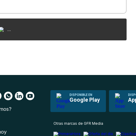
...
DISPONIBLE EN
DISP
Google Play
Ap
omos?
s
Otras marcas de GFR Media
 hoy