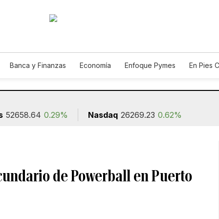
Banca y Finanzas
Economía
Enfoque Pymes
En Pies 
ión
s
52658.64
0.29%
Nasdaq
26269.23
0.62%
cundario de Powerball en Puerto