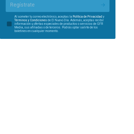
Regístrate
Al someter tu correo electrónico, aceptas la
Política de Privacidad
y
Términos y Condiciones
de El Nuevo Día. Además, aceptas recibir
información u ofertas especiales de productos o servicios de GFR
Media, sus afiliadas o de terceros. Podrás optar salirte de los
boletines en cualquier momento.