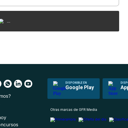
...
DISPONIBLE EN
DISP
Google Play
Ap
omos?
s
Otras marcas de GFR Media
 hoy
oncursos