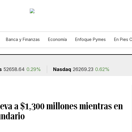
Banca y Finanzas
Economía
Enfoque Pymes
En Pies 
ión
s
52658.64
0.29%
Nasdaq
26269.23
0.62%
leva a $1,300 millones mientras en
undario