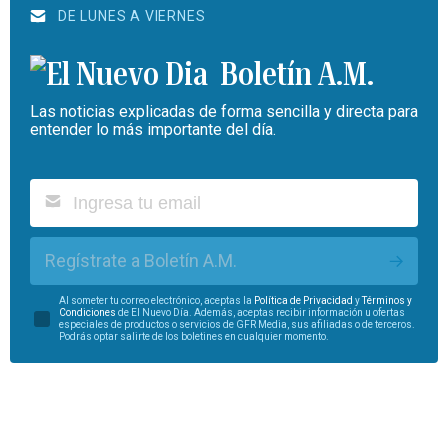
DE LUNES A VIERNES
Boletín A.M.
Las noticias explicadas de forma sencilla y directa para
entender lo más importante del día.
Regístrate a Boletín A.M.
Al someter tu correo electrónico, aceptas la
Política de Privacidad
y
Términos y
Condiciones
de El Nuevo Día. Además, aceptas recibir información u ofertas
especiales de productos o servicios de GFR Media, sus afiliadas o de terceros.
Podrás optar salirte de los boletines en cualquier momento.