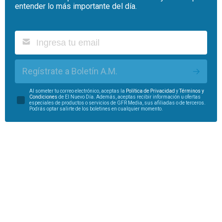
entender lo más importante del día.
Regístrate a Boletín A.M.
Al someter tu correo electrónico, aceptas la
Política de Privacidad
y
Términos y
Condiciones
de El Nuevo Día. Además, aceptas recibir información u ofertas
especiales de productos o servicios de GFR Media, sus afiliadas o de terceros.
Podrás optar salirte de los boletines en cualquier momento.