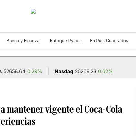
Banca y Finanzas
Enfoque Pymes
En Pies Cuadrados
ión
s
52658.64
0.29%
Nasdaq
26269.23
0.62%
 a mantener vigente el Coca-Cola
periencias