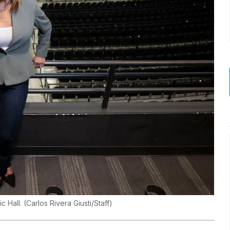
c Hall.
(
Carlos Rivera Giusti/Staff
)