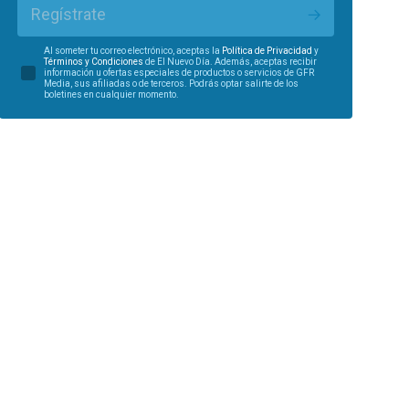
Regístrate
Al someter tu correo electrónico, aceptas la
Política de Privacidad
y
Términos y Condiciones
de El Nuevo Día. Además, aceptas recibir
información u ofertas especiales de productos o servicios de GFR
Media, sus afiliadas o de terceros. Podrás optar salirte de los
boletines en cualquier momento.