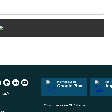
...
DISPONIBLE EN
DISP
Google Play
Ap
omos?
s
Otras marcas de GFR Media