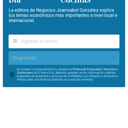
La editora de Negocios Joanisabel González explica
los temas económicos más importantes a nivel local e
internacional.
Regístrate
Al someter tu correo electrónico, aceptas la
Política de Privacidad
y
Términos y
Condiciones
de El Nuevo Día. Además, aceptas recibir información u ofertas
especiales de productos o servicios de GFR Media, sus afiliadas o de terceros.
Podrás optar salirte de los boletines en cualquier momento.