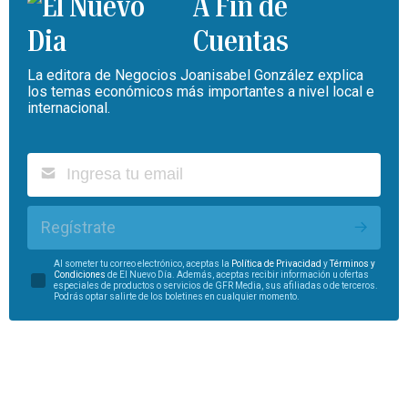
A Fin de
Cuentas
La editora de Negocios Joanisabel González explica
los temas económicos más importantes a nivel local e
internacional.
Regístrate
Al someter tu correo electrónico, aceptas la
Política de Privacidad
y
Términos y
Condiciones
de El Nuevo Día. Además, aceptas recibir información u ofertas
especiales de productos o servicios de GFR Media, sus afiliadas o de terceros.
Podrás optar salirte de los boletines en cualquier momento.