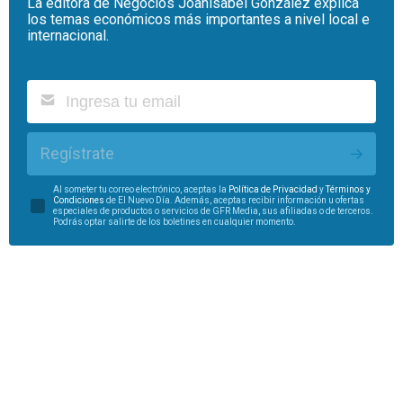
La editora de Negocios Joanisabel González explica
los temas económicos más importantes a nivel local e
internacional.
Regístrate
Al someter tu correo electrónico, aceptas la
Política de Privacidad
y
Términos y
Condiciones
de El Nuevo Día. Además, aceptas recibir información u ofertas
especiales de productos o servicios de GFR Media, sus afiliadas o de terceros.
Podrás optar salirte de los boletines en cualquier momento.