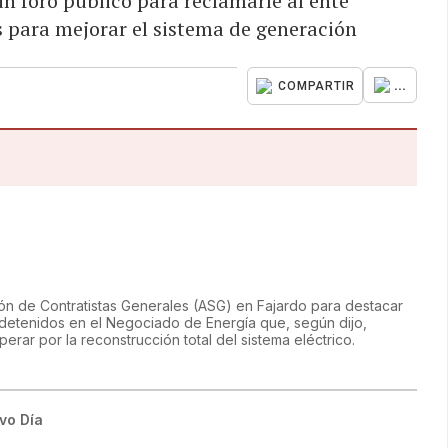
un foro público para reclamarle al ente
s para mejorar el sistema de generación
...
COMPARTIR
n de Contratistas Generales (ASG) en Fajardo para destacar
 detenidos en el Negociado de Energía que, según dijo,
erar por la reconstrucción total del sistema eléctrico.
vo Día