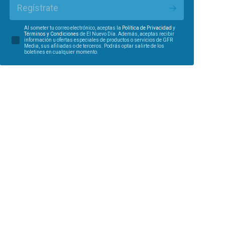
Regístrate
Al someter tu correo electrónico, aceptas la
Política de Privacidad
y
Términos y Condiciones
de El Nuevo Día. Además, aceptas recibir
información u ofertas especiales de productos o servicios de GFR
Media, sus afiliadas o de terceros. Podrás optar salirte de los
boletines en cualquier momento.