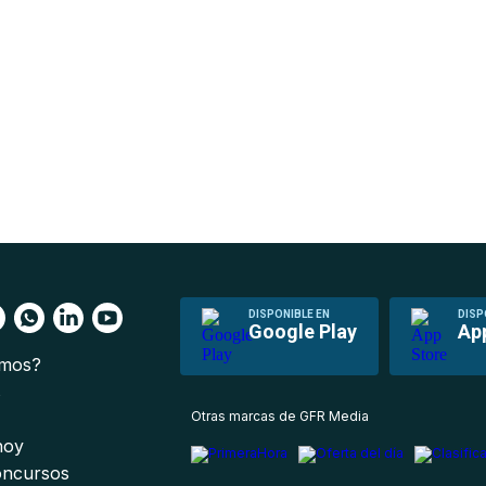
DISPONIBLE EN
DISP
Google Play
Ap
omos?
s
Otras marcas de GFR Media
 hoy
oncursos