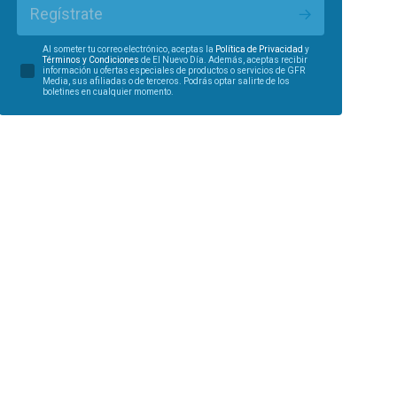
Regístrate
Al someter tu correo electrónico, aceptas la
Política de Privacidad
y
Términos y Condiciones
de El Nuevo Día. Además, aceptas recibir
información u ofertas especiales de productos o servicios de GFR
Media, sus afiliadas o de terceros. Podrás optar salirte de los
boletines en cualquier momento.