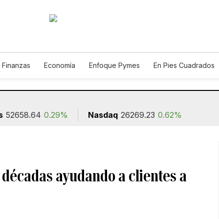
 Finanzas
Economía
Enfoque Pymes
En Pies Cuadrados
o
Construcción
s
52658.64
0.29%
Nasdaq
26269.23
0.62%
 décadas ayudando a clientes a