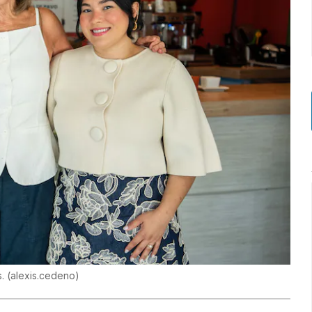
s.
(
alexis.cedeno
)