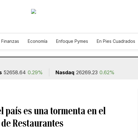
 Finanzas
Economía
Enfoque Pymes
En Pies Cuadrados
o
Construcción
s
52658.64
0.29%
Nasdaq
26269.23
0.62%
l país es una tormenta en el
n de Restaurantes