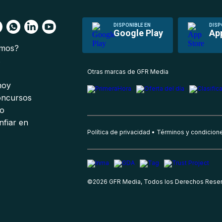
DISPONIBLE EN
DISP
Google Play
Ap
omos?
s
Otras marcas de GFR Media
 hoy
oncursos
io
nfiar en
Política de privacidad
Términos y condicion
©
2026
GFR Media, Todos los Derechos Rese