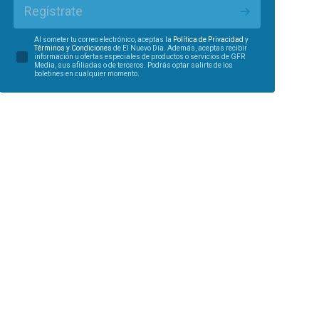
Regístrate
Al someter tu correo electrónico, aceptas la
Política de Privacidad
y
Términos y Condiciones
de El Nuevo Día. Además, aceptas recibir
información u ofertas especiales de productos o servicios de GFR
Media, sus afiliadas o de terceros. Podrás optar salirte de los
boletines en cualquier momento.