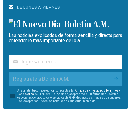
DE LUNES A VIERNES
Boletín A.M.
Las noticias explicadas de forma sencilla y directa para
entender lo más importante del día.
Regístrate a Boletín A.M.
Al someter tu correo electrónico, aceptas la
Política de Privacidad
y
Términos y
Condiciones
de El Nuevo Día. Además, aceptas recibir información u ofertas
especiales de productos o servicios de GFR Media, sus afiliadas o de terceros.
Podrás optar salirte de los boletines en cualquier momento.