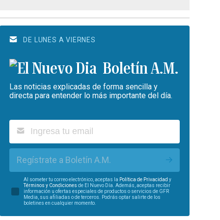
DE LUNES A VIERNES
Boletín A.M.
Las noticias explicadas de forma sencilla y
directa para entender lo más importante del día.
Regístrate a Boletín A.M.
Al someter tu correo electrónico, aceptas la
Política de Privacidad
y
Términos y Condiciones
de El Nuevo Día. Además, aceptas recibir
información u ofertas especiales de productos o servicios de GFR
Media, sus afiliadas o de terceros. Podrás optar salirte de los
boletines en cualquier momento.