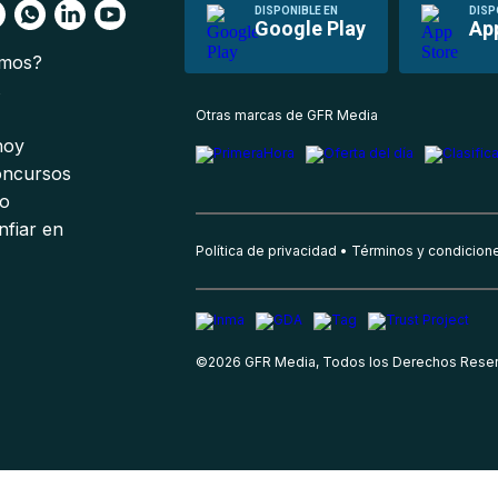
DISPONIBLE EN
DISP
Google Play
Ap
omos?
s
Otras marcas de GFR Media
 hoy
oncursos
io
nfiar en
Política de privacidad
Términos y condicion
©
2026
GFR Media, Todos los Derechos Rese