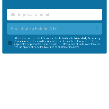
Regístrate a Boletín A.M.
Al someter tu correo electrónico, aceptas la
Política de Privacidad
y
Términos y
Condiciones
de El Nuevo Día. Además, aceptas recibir información u ofertas
especiales de productos o servicios de GFR Media, sus afiliadas o de terceros.
Podrás optar salirte de los boletines en cualquier momento.