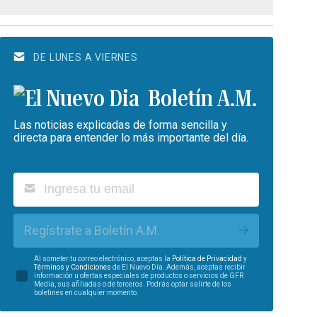
DE LUNES A VIERNES
Boletín A.M.
Las noticias explicadas de forma sencilla y
directa para entender lo más importante del día.
Regístrate a Boletín A.M.
Al someter tu correo electrónico, aceptas la
Política de Privacidad
y
Términos y Condiciones
de El Nuevo Día. Además, aceptas recibir
información u ofertas especiales de productos o servicios de GFR
Media, sus afiliadas o de terceros. Podrás optar salirte de los
boletines en cualquier momento.