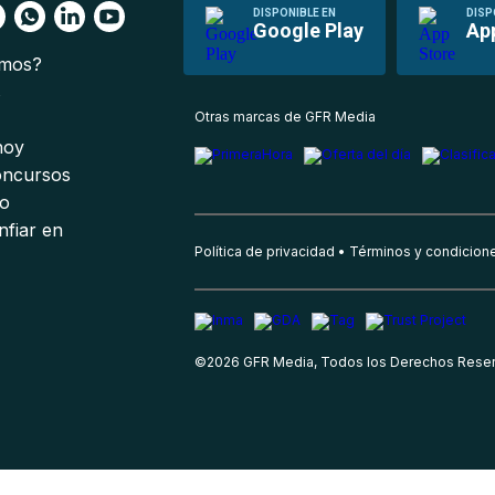
DISPONIBLE EN
DISP
Google Play
Ap
omos?
s
Otras marcas de GFR Media
 hoy
oncursos
io
nfiar en
Política de privacidad
Términos y condicion
©
2026
GFR Media, Todos los Derechos Rese