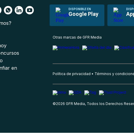
DISPONIBLE EN
DISP
Google Play
Ap
omos?
s
Otras marcas de GFR Media
 hoy
oncursos
io
nfiar en
Política de privacidad
Términos y condicion
©
2026
GFR Media, Todos los Derechos Rese