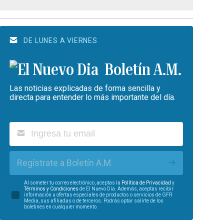
DE LUNES A VIERNES
Boletín A.M.
Las noticias explicadas de forma sencilla y
directa para entender lo más importante del día.
Regístrate a Boletín A.M.
Al someter tu correo electrónico, aceptas la
Política de Privacidad
y
Términos y Condiciones
de El Nuevo Día. Además, aceptas recibir
información u ofertas especiales de productos o servicios de GFR
Media, sus afiliadas o de terceros. Podrás optar salirte de los
boletines en cualquier momento.