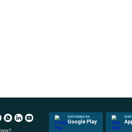
DISPONIBLE EN
DISP
Google Play
Ap
omos?