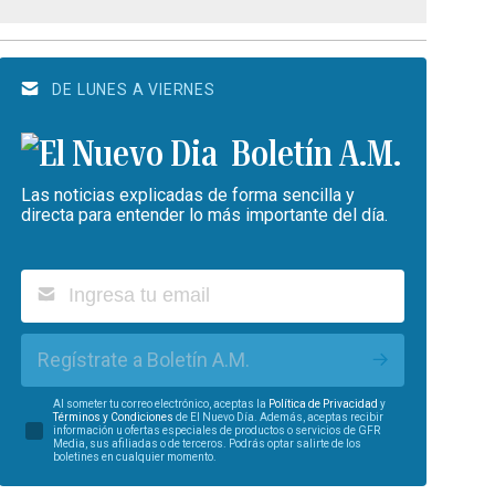
DE LUNES A VIERNES
Boletín A.M.
Las noticias explicadas de forma sencilla y
directa para entender lo más importante del día.
Regístrate a Boletín A.M.
Al someter tu correo electrónico, aceptas la
Política de Privacidad
y
Términos y Condiciones
de El Nuevo Día. Además, aceptas recibir
información u ofertas especiales de productos o servicios de GFR
Media, sus afiliadas o de terceros. Podrás optar salirte de los
boletines en cualquier momento.