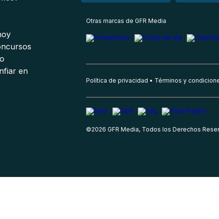
s
Otras marcas de GFR Media
 hoy
oncursos
io
nfiar en
Política de privacidad
Términos y condicion
©
2026
GFR Media, Todos los Derechos Rese