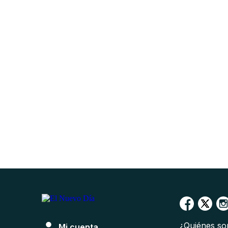
¿Quiénes s
Mi cuenta