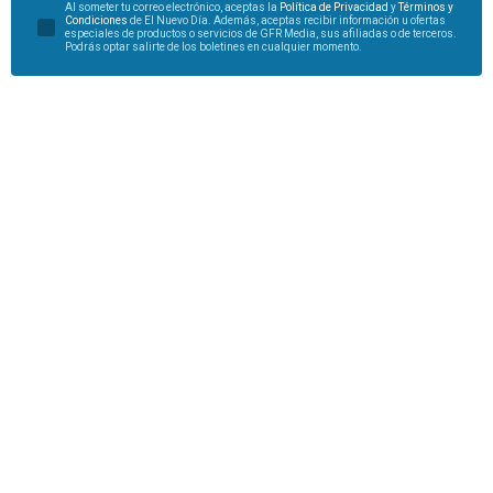
Al someter tu correo electrónico, aceptas la
Política de Privacidad
y
Términos y
Condiciones
de El Nuevo Día. Además, aceptas recibir información u ofertas
especiales de productos o servicios de GFR Media, sus afiliadas o de terceros.
Podrás optar salirte de los boletines en cualquier momento.