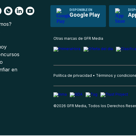
DISPONIBLE EN
DISP
Google Play
Ap
omos?
s
Otras marcas de GFR Media
 hoy
oncursos
io
nfiar en
Política de privacidad
Términos y condicion
©
2026
GFR Media, Todos los Derechos Rese