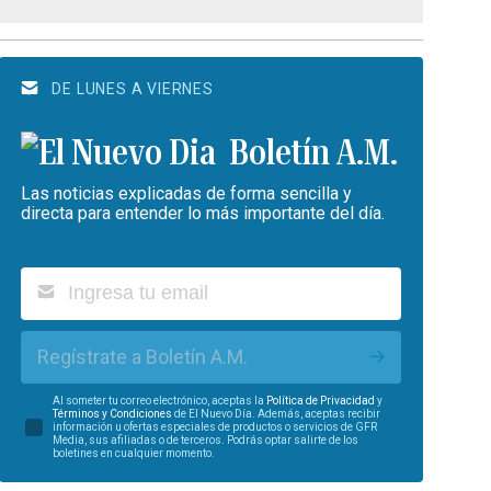
DE LUNES A VIERNES
Boletín A.M.
Las noticias explicadas de forma sencilla y
directa para entender lo más importante del día.
Regístrate a Boletín A.M.
Al someter tu correo electrónico, aceptas la
Política de Privacidad
y
Términos y Condiciones
de El Nuevo Día. Además, aceptas recibir
información u ofertas especiales de productos o servicios de GFR
Media, sus afiliadas o de terceros. Podrás optar salirte de los
boletines en cualquier momento.