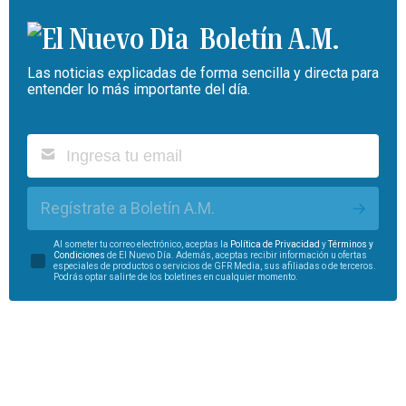
Boletín A.M.
Las noticias explicadas de forma sencilla y directa para
entender lo más importante del día.
Regístrate a Boletín A.M.
Al someter tu correo electrónico, aceptas la
Política de Privacidad
y
Términos y
Condiciones
de El Nuevo Día. Además, aceptas recibir información u ofertas
especiales de productos o servicios de GFR Media, sus afiliadas o de terceros.
Podrás optar salirte de los boletines en cualquier momento.