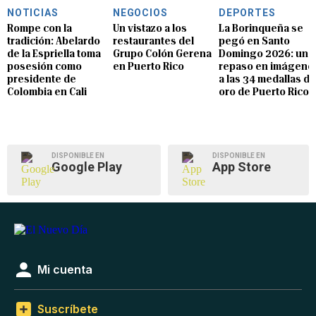
NOTICIAS
NEGOCIOS
DEPORTES
Rompe con la
Un vistazo a los
La Borinqueña se
tradición: Abelardo
restaurantes del
pegó en Santo
de la Espriella toma
Grupo Colón Gerena
Domingo 2026: un
posesión como
en Puerto Rico
repaso en imágene
presidente de
a las 34 medallas de
Colombia en Cali
oro de Puerto Rico
DISPONIBLE EN
DISPONIBLE EN
Google Play
App Store
Mi cuenta
Suscríbete