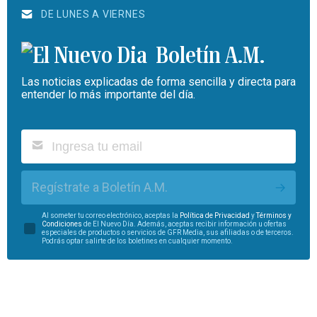
DE LUNES A VIERNES
Boletín A.M.
Las noticias explicadas de forma sencilla y directa para
entender lo más importante del día.
Regístrate a Boletín A.M.
Al someter tu correo electrónico, aceptas la
Política de Privacidad
y
Términos y
Condiciones
de El Nuevo Día. Además, aceptas recibir información u ofertas
especiales de productos o servicios de GFR Media, sus afiliadas o de terceros.
Podrás optar salirte de los boletines en cualquier momento.