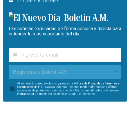
DE LUNES A VIERNES
Boletín A.M.
Las noticias explicadas de forma sencilla y directa para
entender lo más importante del día.
Regístrate a Boletín A.M.
Al someter tu correo electrónico, aceptas la
Política de Privacidad
y
Términos y
Condiciones
de El Nuevo Día. Además, aceptas recibir información u ofertas
especiales de productos o servicios de GFR Media, sus afiliadas o de terceros.
Podrás optar salirte de los boletines en cualquier momento.