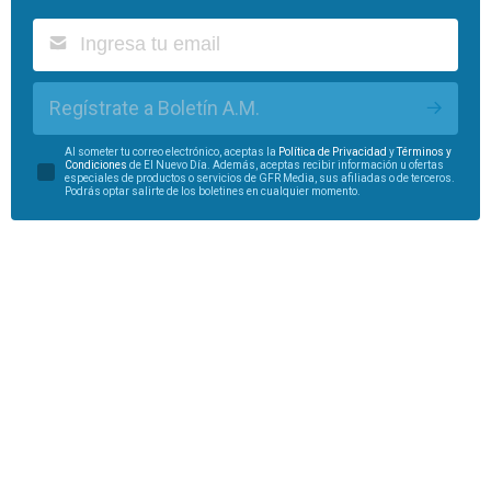
Regístrate a Boletín A.M.
Al someter tu correo electrónico, aceptas la
Política de Privacidad
y
Términos y
Condiciones
de El Nuevo Día. Además, aceptas recibir información u ofertas
especiales de productos o servicios de GFR Media, sus afiliadas o de terceros.
Podrás optar salirte de los boletines en cualquier momento.