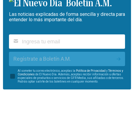
Boletín A.M.
Las noticias explicadas de forma sencilla y directa para
entender lo más importante del día.
Regístrate a Boletín A.M.
Al someter tu correo electrónico, aceptas la
Política de Privacidad
y
Términos y
Condiciones
de El Nuevo Día. Además, aceptas recibir información u ofertas
especiales de productos o servicios de GFR Media, sus afiliadas o de terceros.
Podrás optar salirte de los boletines en cualquier momento.