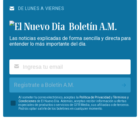
DE LUNES A VIERNES
Boletín A.M.
Las noticias explicadas de forma sencilla y directa para
entender lo más importante del día.
Regístrate a Boletín A.M.
Al someter tu correo electrónico, aceptas la
Política de Privacidad
y
Términos y
Condiciones
de El Nuevo Día. Además, aceptas recibir información u ofertas
especiales de productos o servicios de GFR Media, sus afiliadas o de terceros.
Podrás optar salirte de los boletines en cualquier momento.