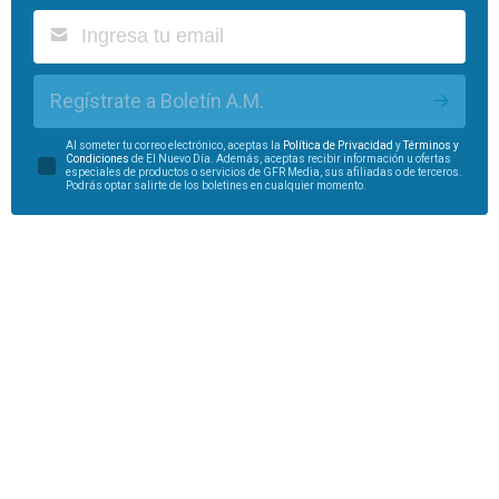
Regístrate a Boletín A.M.
Al someter tu correo electrónico, aceptas la
Política de Privacidad
y
Términos y
Condiciones
de El Nuevo Día. Además, aceptas recibir información u ofertas
especiales de productos o servicios de GFR Media, sus afiliadas o de terceros.
Podrás optar salirte de los boletines en cualquier momento.