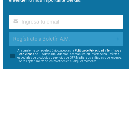
entender lo más importante del día.
Regístrate a Boletín A.M.
Al someter tu correo electrónico, aceptas la
Política de Privacidad
y
Términos y
Condiciones
de El Nuevo Día. Además, aceptas recibir información u ofertas
especiales de productos o servicios de GFR Media, sus afiliadas o de terceros.
Podrás optar salirte de los boletines en cualquier momento.