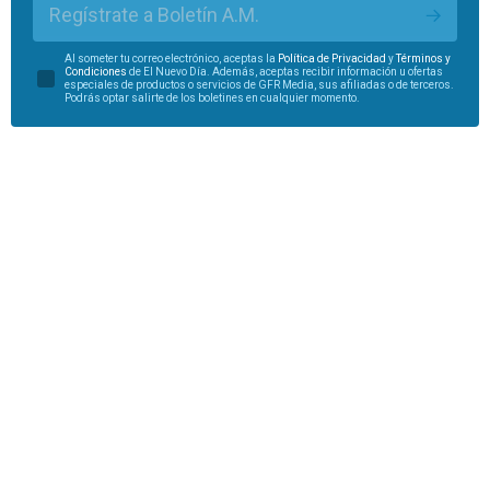
Regístrate a Boletín A.M.
Al someter tu correo electrónico, aceptas la
Política de Privacidad
y
Términos y
Condiciones
de El Nuevo Día. Además, aceptas recibir información u ofertas
especiales de productos o servicios de GFR Media, sus afiliadas o de terceros.
Podrás optar salirte de los boletines en cualquier momento.