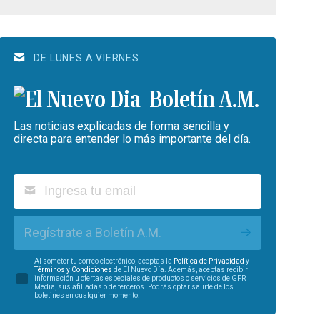
DE LUNES A VIERNES
Boletín A.M.
Las noticias explicadas de forma sencilla y
directa para entender lo más importante del día.
Regístrate a Boletín A.M.
Al someter tu correo electrónico, aceptas la
Política de Privacidad
y
Términos y Condiciones
de El Nuevo Día. Además, aceptas recibir
información u ofertas especiales de productos o servicios de GFR
Media, sus afiliadas o de terceros. Podrás optar salirte de los
boletines en cualquier momento.