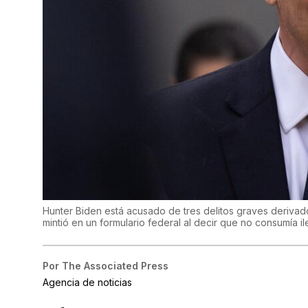
Hunter Biden está acusado de tres delitos graves derivad
mintió en un formulario federal al decir que no consumía i
Por
The Associated Press
Agencia de noticias