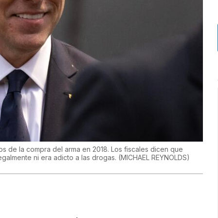
os de la compra del arma en 2018. Los fiscales dicen que
legalmente ni era adicto a las drogas.
(
MICHAEL REYNOLDS
)