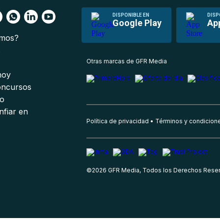
DISPONIBLE EN
DISP
Google Play
Ap
omos?
s
Otras marcas de GFR Media
 hoy
oncursos
io
nfiar en
Política de privacidad
Términos y condicion
©
2026
GFR Media, Todos los Derechos Rese