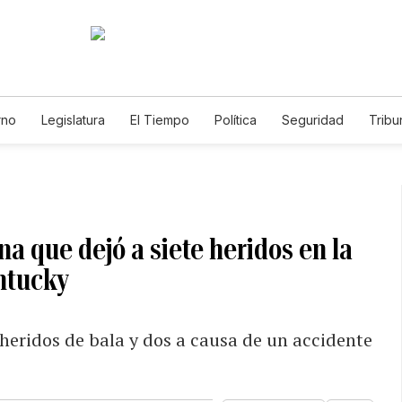
rno
Legislatura
El Tiempo
Política
Seguridad
Tribu
Educador
Caso Gabriela Nicole
a que dejó a siete heridos en la
entucky
heridos de bala y dos a causa de un accidente