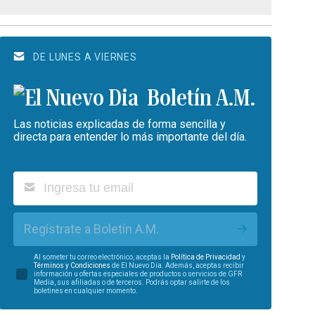
DE LUNES A VIERNES
Boletín A.M.
Las noticias explicadas de forma sencilla y
directa para entender lo más importante del día.
Regístrate a Boletín A.M.
Al someter tu correo electrónico, aceptas la
Política de Privacidad
y
Términos y Condiciones
de El Nuevo Día. Además, aceptas recibir
información u ofertas especiales de productos o servicios de GFR
Media, sus afiliadas o de terceros. Podrás optar salirte de los
boletines en cualquier momento.