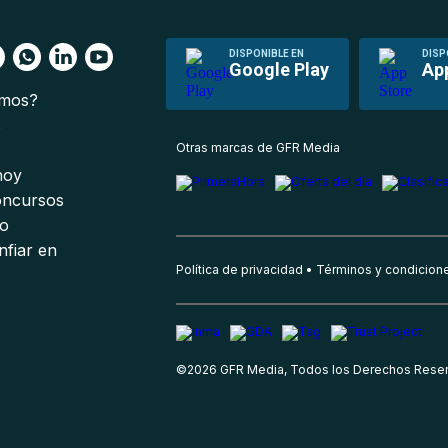
DISPONIBLE EN
DISP
Google Play
Ap
omos?
s
Otras marcas de GFR Media
 hoy
oncursos
io
nfiar en
Política de privacidad
Términos y condicion
©
2026
GFR Media, Todos los Derechos Rese