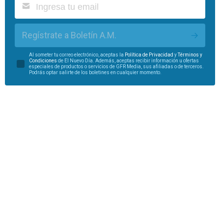
Regístrate a Boletín A.M.
Al someter tu correo electrónico, aceptas la
Política de Privacidad
y
Términos y
Condiciones
de El Nuevo Día. Además, aceptas recibir información u ofertas
especiales de productos o servicios de GFR Media, sus afiliadas o de terceros.
Podrás optar salirte de los boletines en cualquier momento.